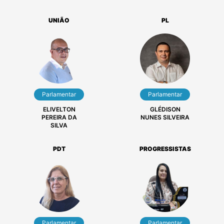
Primeiro(a)
Parlamentar
Secretário(a)
CRISTIANE
ELISA KUBIAKI
SILVA DA
BIASIBETTI
SILVEIRA SOUZA
UNIÃO
PL
Parlamentar
Parlamentar
ELIVELTON
GLÉDISON
PEREIRA DA
NUNES SILVEIRA