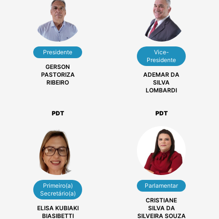
Legislação
Portal da
Perguntas
Consolidada
Transparência
Frequentes
Vereadores
MDB
MDB
Presidente
Vice-
Presidente
GERSON
PASTORIZA
ADEMAR DA
RIBEIRO
SILVA
LOMBARDI
PDT
PDT